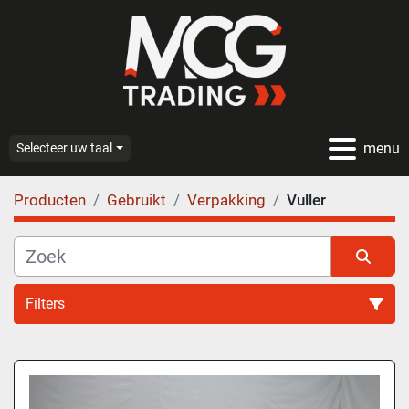
menu
Selecteer uw taal
Producten
Gebruikt
Verpakking
Vuller
Filters
Vuller (1)
Sorteren op