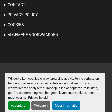
CONTACT
PRIVACY POLICY
COOKIES
ALGEMENE VOORWAARDEN
Cookies beheren
Wij gebruiken cookies om uw browsing activiteiten te verbeteren,
het personaliseren van advertenties en inhoud, en om ons
Machinio System
website door
Machinio
webverkeer te analyseren. Door op "alles accepteren" te klikken,
geeft u toestemming voor het gebruik van onze cookies. Lees
facebook
linkedin
meer over het
Privacy beleid
.
Accepteren
Weigeren
Meer informatie