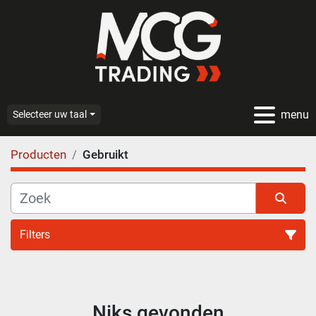
menu
Selecteer uw taal
Producten
Gebruikt
Filters
Alle categoriën
Niks gevonden
Sorteren op