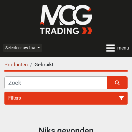
menu
Selecteer uw taal
Producten
Gebruikt
Filters
Alle categoriën
Niks gevonden
Sorteren op