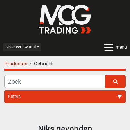
menu
Selecteer uw taal
Producten
Gebruikt
Filters
Alle categoriën
Niks gevonden
Sorteren op