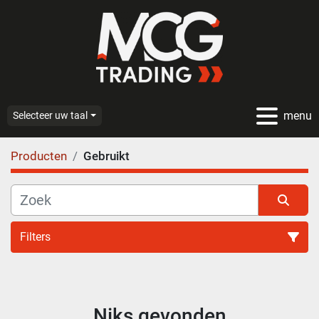
menu
Selecteer uw taal
Producten
Gebruikt
Filters
Alle categoriën
Niks gevonden
Sorteren op