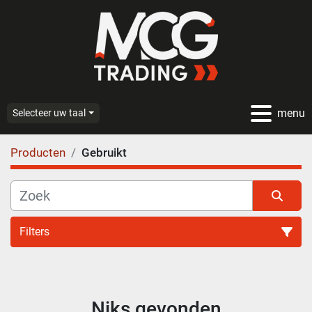
menu
Selecteer uw taal
Producten
Gebruikt
Filters
Alle categoriën
Niks gevonden
Sorteren op