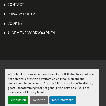
CONTACT
PRIVACY POLICY
COOKIES
ALGEMENE VOORWAARDEN
Cookies beheren
Wij gebruiken cookies om uw browsing activiteiten te verbeteren,
het personaliseren van advertenties en inhoud, en om ons
Machinio System
website door
Machinio
webverkeer te analyseren. Door op "alles accepteren" te klikken,
geeft u toestemming voor het gebruik van onze cookies. Lees
facebook
linkedin
meer over het
Privacy beleid
.
Accepteren
Weigeren
Meer informatie