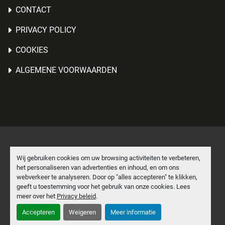
CONTACT
PRIVACY POLICY
COOKIES
ALGEMENE VOORWAARDEN
Cookies beheren
Wij gebruiken cookies om uw browsing activiteiten te verbeteren,
het personaliseren van advertenties en inhoud, en om ons
Machinio System
website door
Machinio
webverkeer te analyseren. Door op "alles accepteren" te klikken,
geeft u toestemming voor het gebruik van onze cookies. Lees
facebook
linkedin
meer over het
Privacy beleid
.
Accepteren
Weigeren
Meer informatie