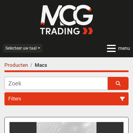
menu
Selecteer uw taal
Producten
Macs
Filters
Alle categoriën
Sorteren op