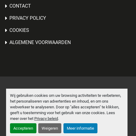
CONTACT
PRIVACY POLICY
COOKIES
ALGEMENE VOORWAARDEN
Cookies beheren
Wij gebruiken cookies om uw browsing activiteiten te verbeteren,
het personaliseren van advertenties en inhoud, en om ons
Machinio System
website door
Machinio
webverkeer te analyseren. Door op "alles accepteren" te klikken,
geeft u toestemming voor het gebruik van onze cookies. Lees
facebook
linkedin
meer over het
Privacy beleid
.
Accepteren
Weigeren
Meer informatie