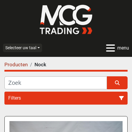
menu
Selecteer uw taal
Producten
Nock
Filters
Alle categoriën
Sorteren op