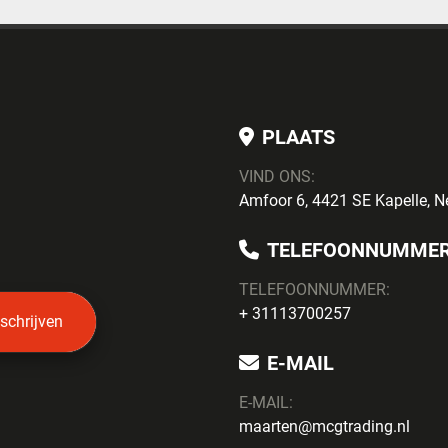
PLAATS
VIND ONS:
Amfoor 6, 4421 SE Kapelle, N
TELEFOONNUMME
TELEFOONNUMMER:
+ 31113700257
nschrijven
E-MAIL
E-MAIL:
maarten@mcgtrading.nl