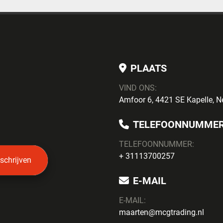
PLAATS
VIND ONS:
Amfoor 6, 4421 SE Kapelle, N
TELEFOONNUMME
TELEFOONNUMMER:
+ 31113700257
nschrijven
E-MAIL
E-MAIL:
maarten@mcgtrading.nl