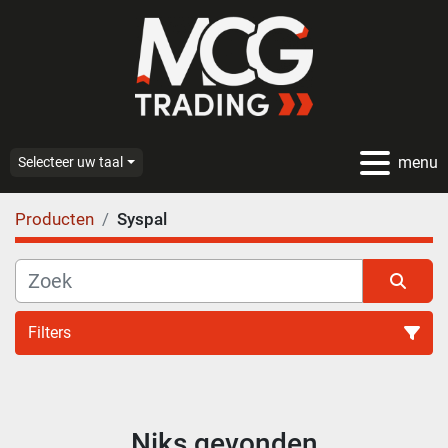
menu
Selecteer uw taal
Producten
Syspal
Filters
Alle categoriën
Niks gevonden
Sorteren op