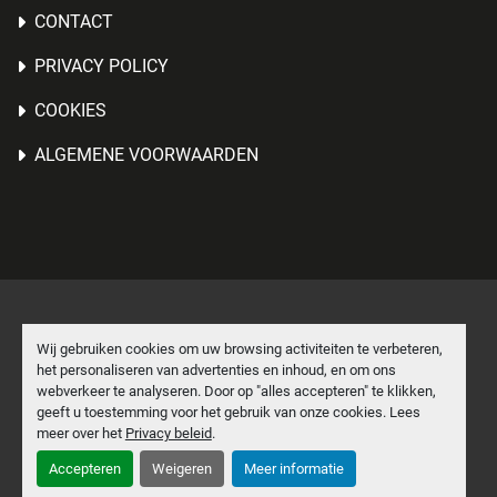
CONTACT
PRIVACY POLICY
COOKIES
ALGEMENE VOORWAARDEN
Cookies beheren
Wij gebruiken cookies om uw browsing activiteiten te verbeteren,
het personaliseren van advertenties en inhoud, en om ons
Machinio System
website door
Machinio
webverkeer te analyseren. Door op "alles accepteren" te klikken,
geeft u toestemming voor het gebruik van onze cookies. Lees
facebook
linkedin
meer over het
Privacy beleid
.
Accepteren
Weigeren
Meer informatie