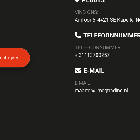
PLAATS
VIND ONS:
Amfoor 6, 4421 SE Kapelle, N
TELEFOONNUMME
TELEFOONNUMMER:
+ 31113700257
nschrijven
E-MAIL
E-MAIL:
maarten@mcgtrading.nl