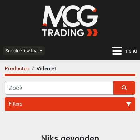
menu
Selecteer uw taal
Producten
Videojet
Filters
Alle categoriën
Niks gevonden
Sorteren op