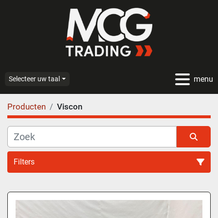
menu
Selecteer uw taal
Producten
Viscon
Filters
Alle categoriën
Sorteren op