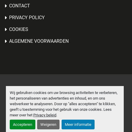
CONTACT
PRIVACY POLICY
COOKIES
ALGEMENE VOORWAARDEN
Cookies beheren
Wij gebruiken cookies om uw browsing activiteiten te verbeteren,
het personaliseren van advertenties en inhoud, en om ons
Machinio System
website door
Machinio
webverkeer te analyseren. Door op "alles accepteren" te klikken,
geeft u toestemming voor het gebruik van onze cookies. Lees
facebook
linkedin
meer over het
Privacy beleid
.
Accepteren
Weigeren
Meer informatie