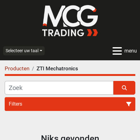
menu
Selecteer uw taal
Producten
ZTI Mechatronics
Filters
Alle categoriën
Niks gevonden
Sorteren op