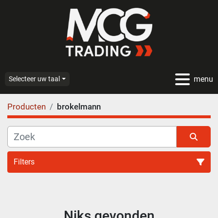
menu
Selecteer uw taal
Producten
brokelmann
Filters
Alle categoriën
Niks gevonden
Sorteren op