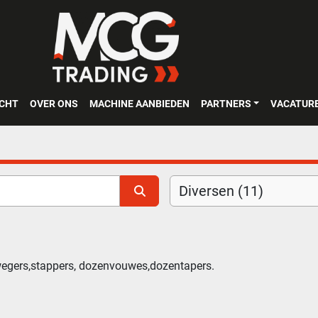
OCHT
OVER ONS
MACHINE AANBIEDEN
PARTNERS
VACATUR
Diversen (11)
wegers,stappers, dozenvouwes,dozentapers.