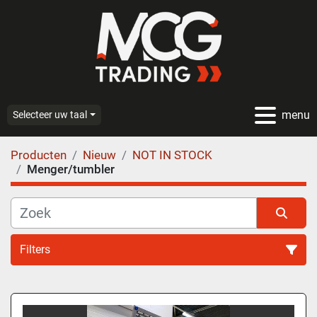
menu
Selecteer uw taal
Producten
Nieuw
NOT IN STOCK
Menger/tumbler
Filters
Menger/tumbler (1)