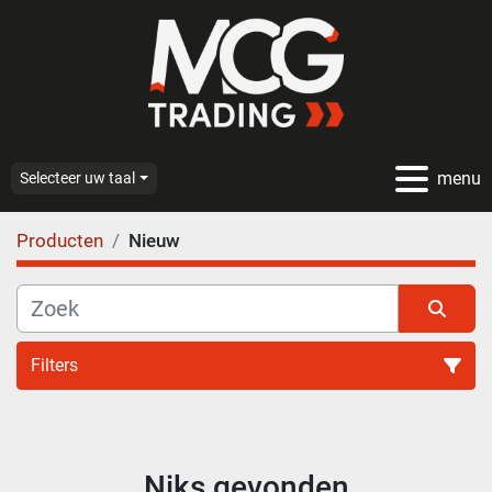
menu
Selecteer uw taal
Producten
Nieuw
Filters
Alle categoriën
Niks gevonden
Sorteren op