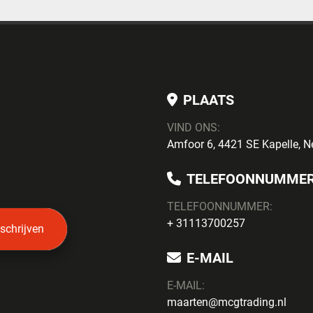
PLAATS
VIND ONS:
Amfoor 6, 4421 SE Kapelle, N
TELEFOONNUMME
TELEFOONNUMMER:
+ 31113700257
nschrijven
E-MAIL
E-MAIL:
maarten@mcgtrading.nl