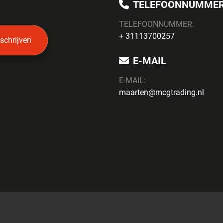
TELEFOONNUMME
TELEFOONNUMMER:
+ 31113700257
nschrijven
E-MAIL
E-MAIL:
maarten@mcgtrading.nl