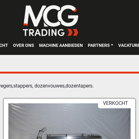
OCHT
OVER ONS
MACHINE AANBIEDEN
PARTNERS
VACATUR
wegers,stappers, dozenvouwes,dozentapers.
VERKOCHT