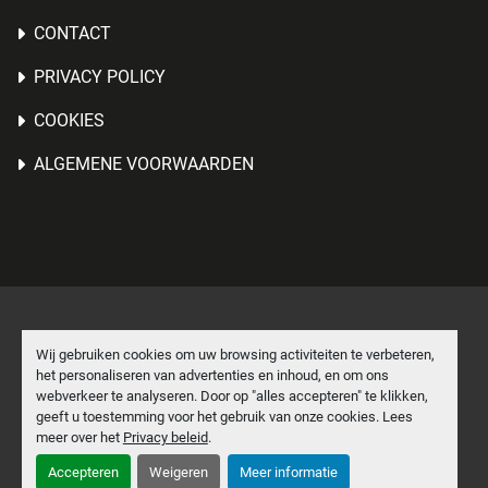
CONTACT
PRIVACY POLICY
COOKIES
ALGEMENE VOORWAARDEN
Cookies beheren
Wij gebruiken cookies om uw browsing activiteiten te verbeteren,
het personaliseren van advertenties en inhoud, en om ons
Machinio System
website door
Machinio
webverkeer te analyseren. Door op "alles accepteren" te klikken,
geeft u toestemming voor het gebruik van onze cookies. Lees
facebook
linkedin
meer over het
Privacy beleid
.
Accepteren
Weigeren
Meer informatie