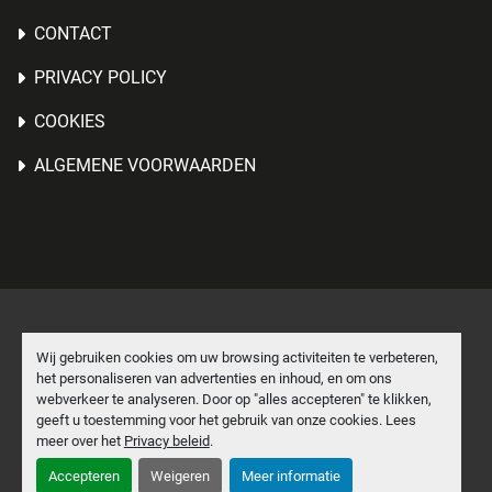
CONTACT
PRIVACY POLICY
COOKIES
ALGEMENE VOORWAARDEN
Cookies beheren
Wij gebruiken cookies om uw browsing activiteiten te verbeteren,
het personaliseren van advertenties en inhoud, en om ons
Machinio System
website door
Machinio
webverkeer te analyseren. Door op "alles accepteren" te klikken,
geeft u toestemming voor het gebruik van onze cookies. Lees
facebook
linkedin
meer over het
Privacy beleid
.
Accepteren
Weigeren
Meer informatie