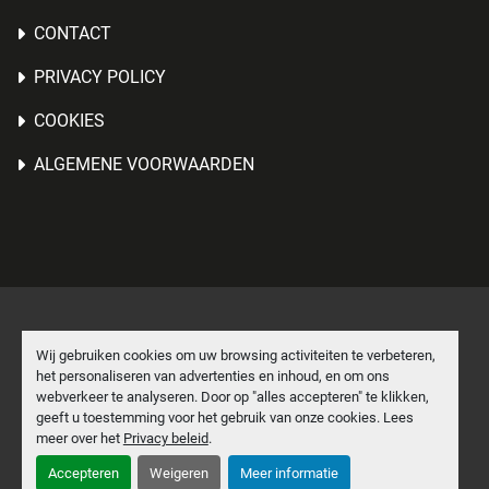
CONTACT
PRIVACY POLICY
COOKIES
ALGEMENE VOORWAARDEN
Cookies beheren
Wij gebruiken cookies om uw browsing activiteiten te verbeteren,
het personaliseren van advertenties en inhoud, en om ons
Machinio System
website door
Machinio
webverkeer te analyseren. Door op "alles accepteren" te klikken,
geeft u toestemming voor het gebruik van onze cookies. Lees
facebook
linkedin
meer over het
Privacy beleid
.
Accepteren
Weigeren
Meer informatie