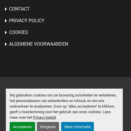
CONTACT
PRIVACY POLICY
COOKIES
ALGEMENE VOORWAARDEN
Cookies beheren
Wij gebruiken cookies om uw browsing activiteiten te verbeteren,
het personaliseren van advertenties en inhoud, en om ons
Machinio System
website door
Machinio
webverkeer te analyseren. Door op "alles accepteren" te klikken,
geeft u toestemming voor het gebruik van onze cookies. Lees
facebook
linkedin
meer over het
Privacy beleid
.
Accepteren
Weigeren
Meer informatie