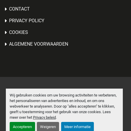
CONTACT
PRIVACY POLICY
COOKIES
ALGEMENE VOORWAARDEN
Cookies beheren
Wij gebruiken cookies om uw browsing activiteiten te verbeteren,
het personaliseren van advertenties en inhoud, en om ons
Machinio System
website door
Machinio
webverkeer te analyseren. Door op "alles accepteren" te klikken,
geeft u toestemming voor het gebruik van onze cookies. Lees
facebook
linkedin
meer over het
Privacy beleid
.
Accepteren
Weigeren
Meer informatie