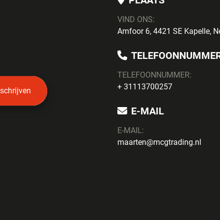
PLAATS
VIND ONS:
Amfoor 6, 4421 SE Kapelle, N
TELEFOONNUMME
TELEFOONNUMMER:
+ 31113700257
nschrijven
E-MAIL
E-MAIL:
maarten@mcgtrading.nl