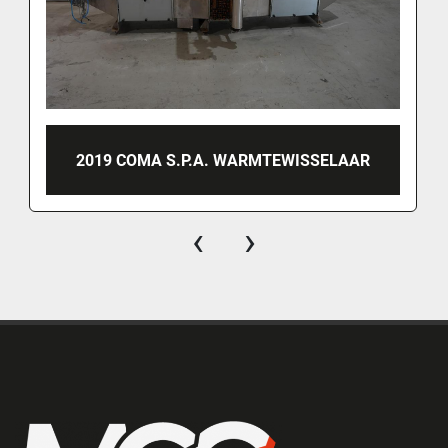
2019 COMA S.P.A. WARMTEWISSELAAR
‹
›