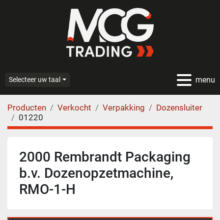
menu
Selecteer uw taal
Producten
Verkocht
Verpakking
Dozensluiter
01220
2000 Rembrandt Packaging
b.v. Dozenopzetmachine,
RMO-1-H