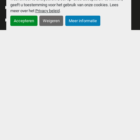
geeft u toestemming voor het gebruik van onze cookies. Lees
PRODUCTEN
meer over het
Privacy beleid
.
VERKOCHT
Accepteren
Weigeren
Meer informatie
OVER ONS
MACHINE AANBIEDEN
VACATURE
CONTACT
PRIVACY POLICY
COOKIES
ALGEMENE VOORWAARDEN