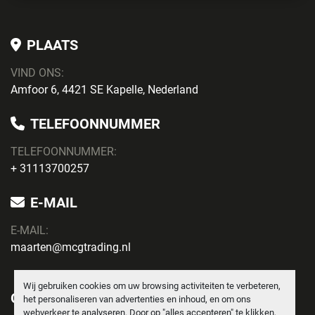
PLAATS
VIND ONS:
Amfoor 6, 4421 SE Kapelle, Nederland
TELEFOONNUMMER
TELEFOONNUMMER:
+ 31113700257
E-MAIL
E-MAIL:
maarten@mcgtrading.nl
Wij gebruiken cookies om uw browsing activiteiten te verbeteren,
ONTDEK
het personaliseren van advertenties en inhoud, en om ons
webverkeer te analyseren. Door op "alles accepteren" te klikken,