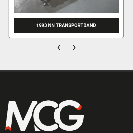
1993 NN TRANSPORTBAND
‹
›