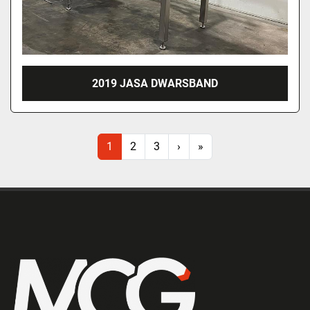
2019 JASA DWARSBAND
1
2
3
›
»