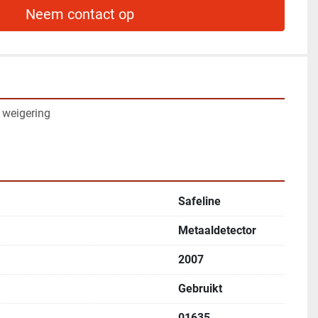
Neem contact op
weigering
Safeline
Metaaldetector
2007
Gebruikt
01635