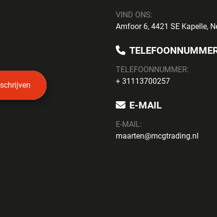
VIND ONS:
Amfoor 6, 4421 SE Kapelle, N
TELEFOONNUMME
TELEFOONNUMMER:
+ 31113700257
nschrijven
E-MAIL
E-MAIL:
maarten@mcgtrading.nl