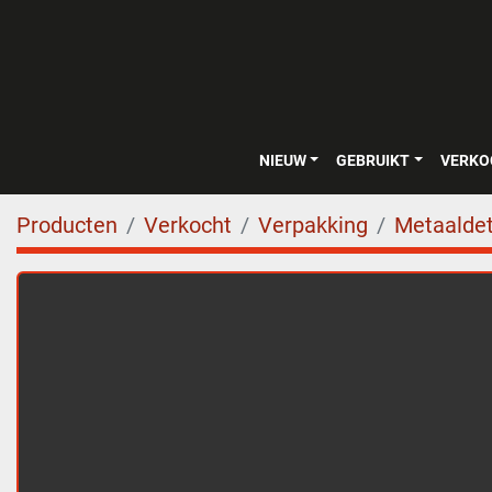
NIEUW
GEBRUIKT
VERK
Producten
Verkocht
Verpakking
Metaaldet