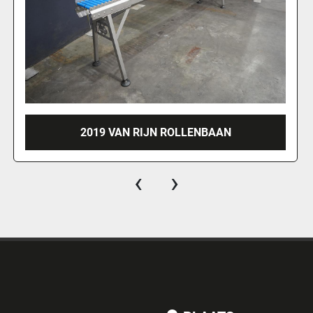
2019 VAN RIJN ROLLENBAAN
‹
›