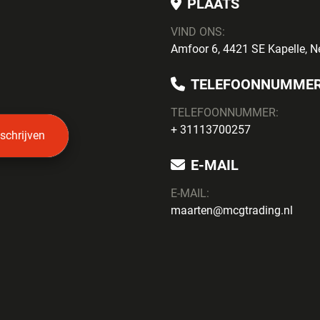
PLAATS
VIND ONS:
Amfoor 6, 4421 SE Kapelle, N
TELEFOONNUMME
TELEFOONNUMMER:
+ 31113700257
nschrijven
E-MAIL
E-MAIL:
maarten@mcgtrading.nl