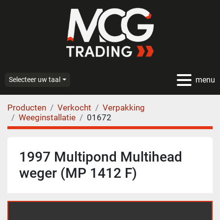
menu
Selecteer uw taal
Producten
Verkocht
Verpakking
Weeginstallatie
01672
1997 Multipond Multihead
weger (MP 1412 F)