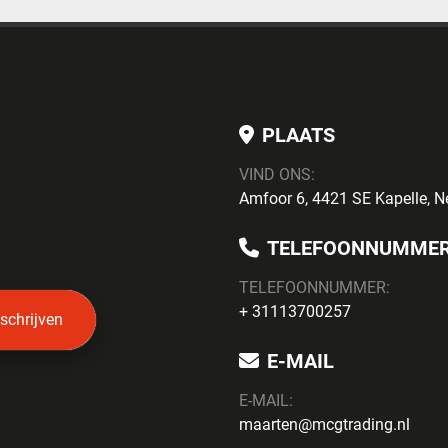
PLAATS
VIND ONS:
Amfoor 6, 4421 SE Kapelle, N
TELEFOONNUMME
TELEFOONNUMMER:
+ 31113700257
nschrijven
E-MAIL
E-MAIL:
maarten@mcgtrading.nl