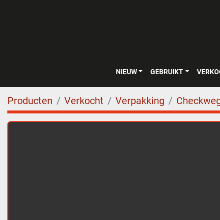
NIEUW
GEBRUIKT
VERK
Producten
Verkocht
Verpakking
Checkweg