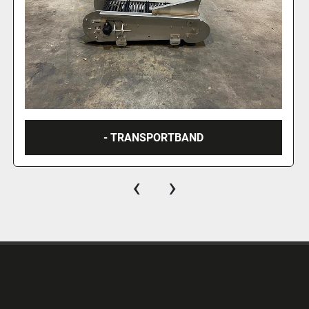
- TRANSPORTBAND
‹
›