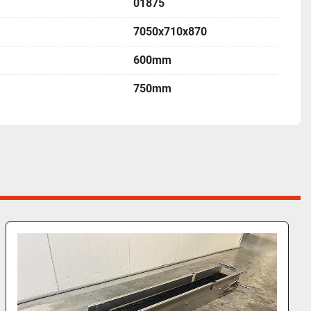
01875
7050x710x870
600mm
750mm