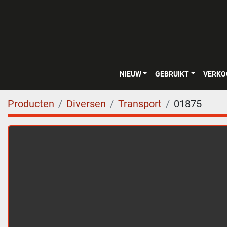
NIEUW
GEBRUIKT
VERK
Producten
Diversen
Transport
01875