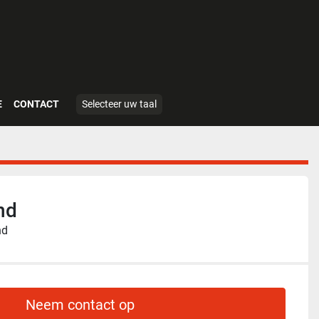
E
CONTACT
Selecteer uw taal
nd
nd
Neem contact op