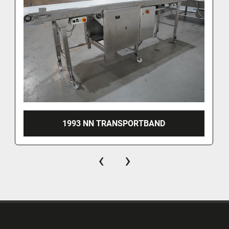
1993 NN TRANSPORTBAND
‹
›