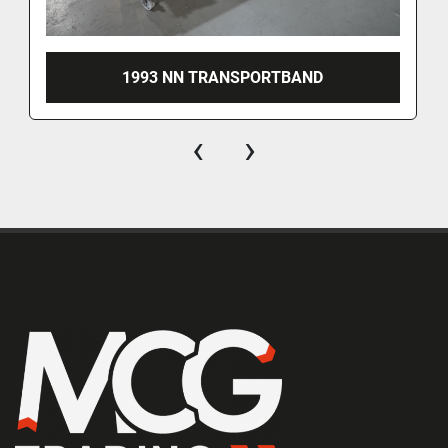
1993 NN TRANSPORTBAND
‹
›