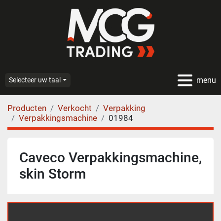
menu
Selecteer uw taal
Producten
Verkocht
Verpakking
Verpakkingsmachine
01984
Caveco Verpakkingsmachine,
skin Storm