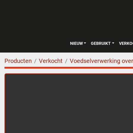
NIEUW
GEBRUIKT
VERK
Producten
Verkocht
Voedselverwerking over