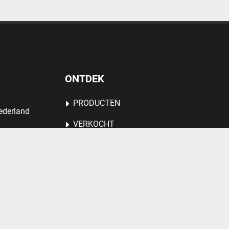
ONTDEK
PRODUCTEN
ederland
VERKOCHT
R
OVER ONS
MACHINE AANBIEDEN
VACATURE
CONTACT
PRIVACY POLICY