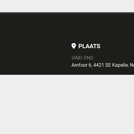
PLAATS
VIND ONS:
Amfoor 6, 4421 SE Kapelle, N
TELEFOONNUMME
TELEFOONNUMMER:
+ 31113700257
nschrijven
E-MAIL
E-MAIL:
maarten@mcgtrading.nl