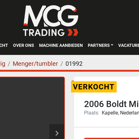
OCHT
OVER ONS
MACHINE AANBIEDEN
PARTNERS
VACATUR
ig
Menger/tumbler
01992
VERKOCHT
2006 Boldt M
Plaats:
Kapelle, Nederla