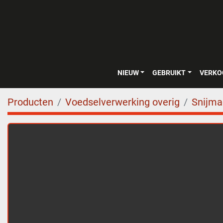
NIEUW
GEBRUIKT
VERK
Producten
Voedselverwerking overig
Snijma