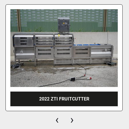
2001 TREIF PEGASUS 2616 CUTTER
‹
›