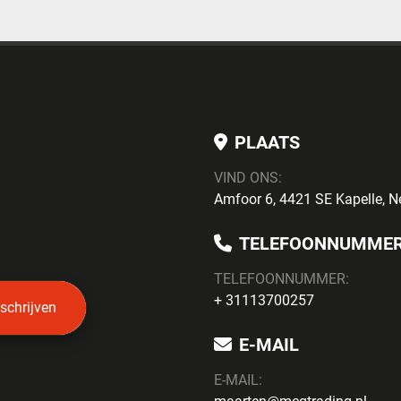
PLAATS
VIND ONS:
Amfoor 6, 4421 SE Kapelle, N
TELEFOONNUMME
TELEFOONNUMMER:
+ 31113700257
nschrijven
E-MAIL
E-MAIL: