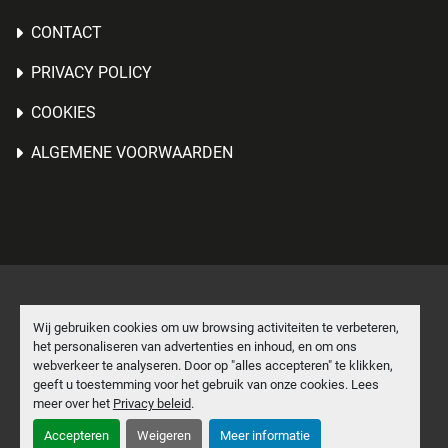
CONTACT
PRIVACY POLICY
COOKIES
ALGEMENE VOORWAARDEN
Cookies beheren
Wij gebruiken cookies om uw browsing activiteiten te verbeteren,
het personaliseren van advertenties en inhoud, en om ons
Machinio System
website door
Machinio
webverkeer te analyseren. Door op "alles accepteren" te klikken,
geeft u toestemming voor het gebruik van onze cookies. Lees
facebook
linkedin
meer over het
Privacy beleid
.
Accepteren
Weigeren
Meer informatie