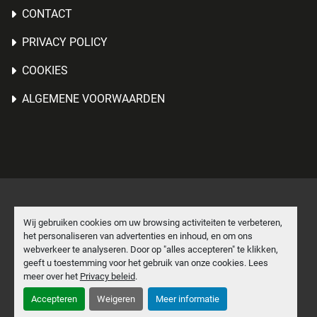
CONTACT
PRIVACY POLICY
COOKIES
ALGEMENE VOORWAARDEN
Cookies beheren
Wij gebruiken cookies om uw browsing activiteiten te verbeteren,
het personaliseren van advertenties en inhoud, en om ons
Machinio System
website door
Machinio
webverkeer te analyseren. Door op "alles accepteren" te klikken,
geeft u toestemming voor het gebruik van onze cookies. Lees
facebook
linkedin
meer over het
Privacy beleid
.
Accepteren
Weigeren
Meer informatie