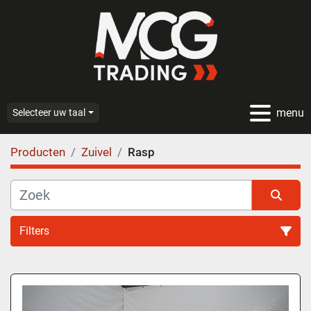
menu
Selecteer uw taal
Producten
Zuivel
Rasp
Filters
Rasp (1)
Sorteren op