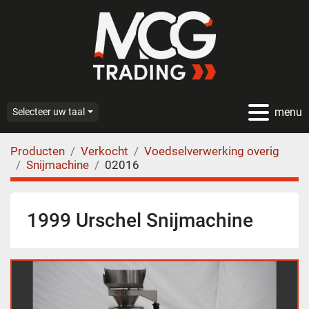
menu
Selecteer uw taal
Producten
Verkocht
Voedselverwerking overig
Snijmachine
02016
1999 Urschel Snijmachine