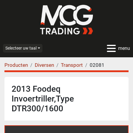
menu
Selecteer uw taal
Producten
Diversen
Transport
02081
2013 Foodeq
Invoertriller,Type
DTR300/1600