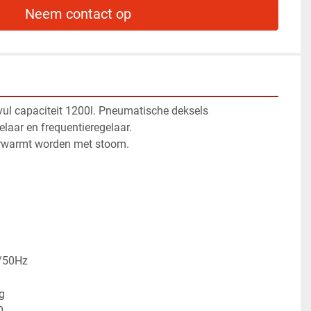
Neem contact op
ul capaciteit 1200l. Pneumatische deksels
elaar en frequentieregelaar.
rwarmt worden met stoom.
 
/50Hz
g
0