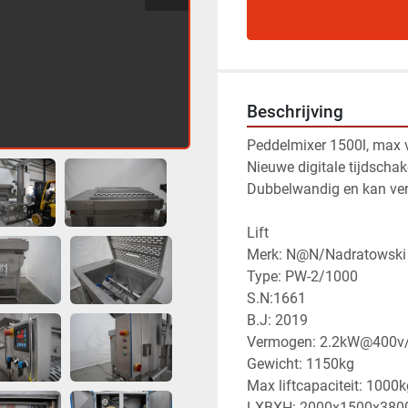
Beschrijving
Peddelmixer 1500l, max v
Nieuwe digitale tijdschak
Dubbelwandig en kan ve
Lift
Merk: N@N/Nadratowski
Type: PW-2/1000 
S.N:1661
B.J: 2019
Vermogen: 2.2kW@400v
Gewicht: 1150kg
Max liftcapaciteit: 1000k
LXBXH: 2000x1500x380