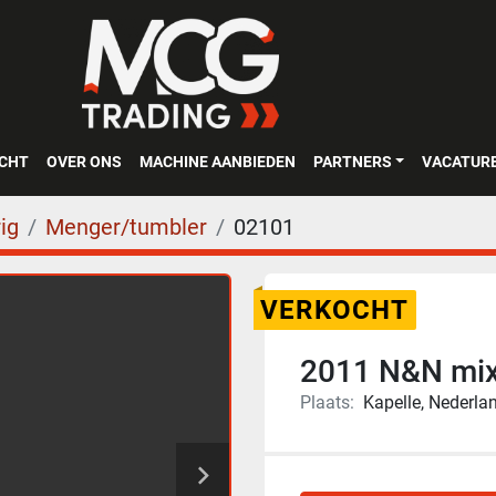
OCHT
OVER ONS
MACHINE AANBIEDEN
PARTNERS
VACATUR
ig
Menger/tumbler
02101
VERKOCHT
2011 N&N mixe
Plaats:
Kapelle, Nederla