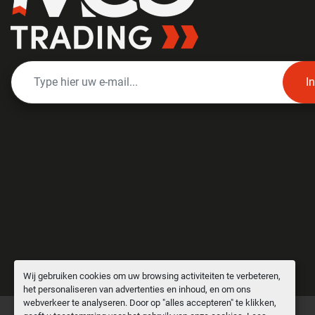
I
Wij gebruiken cookies om uw browsing activiteiten te verbeteren,
het personaliseren van advertenties en inhoud, en om ons
webverkeer te analyseren. Door op "alles accepteren" te klikken,