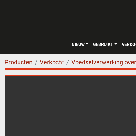
NIEUW
GEBRUIKT
VERK
Producten
Verkocht
Voedselverwerking over