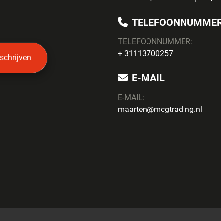
TELEFOONNUMME
TELEFOONNUMMER:
+ 31113700257
nschrijven
E-MAIL
E-MAIL:
maarten@mcgtrading.nl