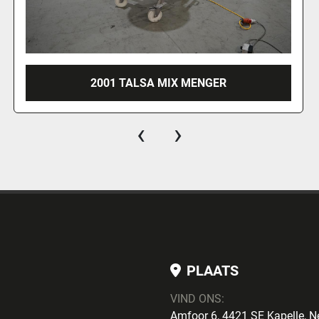
RÖSCHERMATIC VM 300 VACUÜM TUMBLER
‹
›
PLAATS
VIND ONS:
Amfoor 6, 4421 SE Kapelle, N