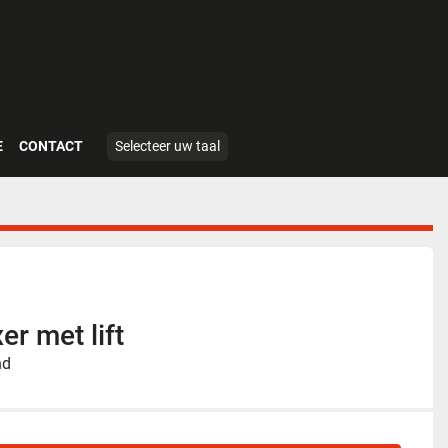
E
CONTACT
Selecteer uw taal
r met lift
nd