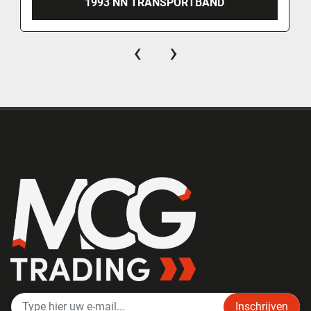
1993 NN TRANSPORTBAND
‹
›
Inschrijven