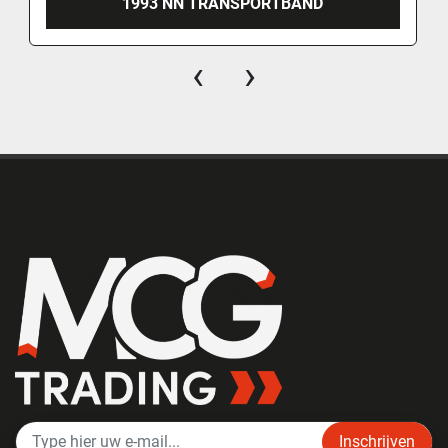
1993 NN TRANSPORTBAND
‹
›
Inschrijven